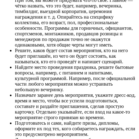
При том, вы можете придумать что-то своё. Главное —
чётко назвать, что это будет, например, вечеринка,
тимбилдиг, выездной корпоратив, церемония
награждения и т. д. Опирайтесь на специфику
коллектива, его возраст, пол, профессиональные
особенности. Программы для горничных, официантов,
спортсменов, монтажников, продавцов розницы и
менеджеров по продажам точно не окажутся
одинаковыми, хотя общие черты могут иметь.
Решите, каков будет состав мероприятия, кто на него
будет приглашён, из чего он будет состоять, как
называться, кто его проведёт и напишет сценарий.
Найдите место проведения праздника, решите бытовые
вопросы, например, с питанием и напитками,
культурной программой. Например, после официальной
части любого мероприятия можно устраивать
небольшую вечеринку.
Назначьте заранее день мероприятия, укажите дресс-код,
время и место, чтобы все успели подготовиться,
составьте и раздайте приглашения, сделав простую
карточку. Отдельно указывайте, если вход на какое-то
мероприятие строго привязан ко времени.
Подготовьтесь и сами, найдите призы, дипломы,
оформите их под тех, кого собираетесь награждать, если
это предусмотрено мероприятием.