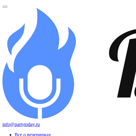
info@partytoday.ru
Все о вечеринках